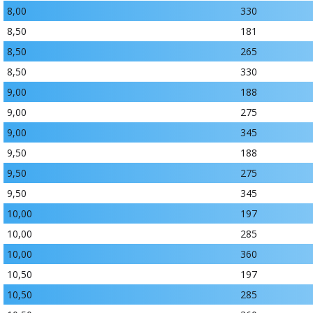
8,00
330
8,50
181
8,50
265
8,50
330
9,00
188
9,00
275
9,00
345
9,50
188
9,50
275
9,50
345
10,00
197
10,00
285
10,00
360
10,50
197
10,50
285