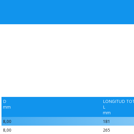
D
LONGITUD TO
mm
L
mm
8,00
181
8,00
265