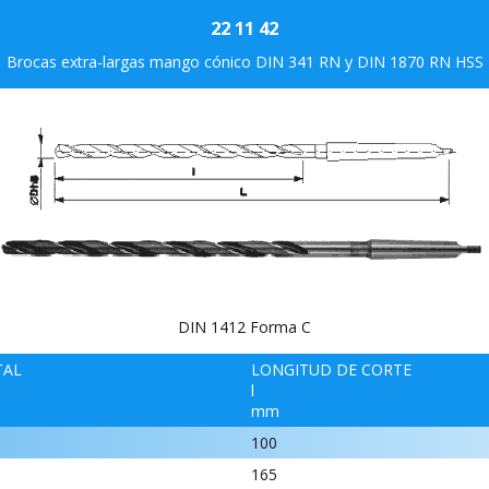
22 11 42
Brocas extra-largas mango cónico DIN 341 RN y DIN 1870 RN HSS
DIN 1412 Forma C
TAL
LONGITUD DE CORTE
l
mm
100
165