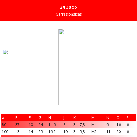
24 38 55
Garras básicas
ø
E
F
G
H
J
K
L
M
N
O
S
80
37
10
24
14,6
8
3
7,3
M4
6
16
6
100
43
14
25
16,5
10
3
5,3
M5
11
20
6