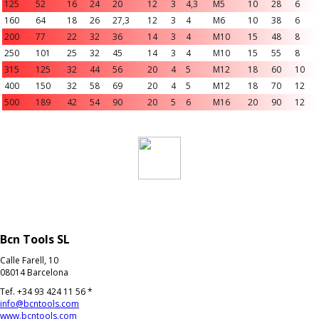
125
52
16
24
20
12
3
4,3
M5
10
28
6
160
64
18
26
27,3
12
3
4
M6
10
38
6
200
77
22
32
36
14
3
4
M10
15
48
8
250
101
25
32
45
14
3
4
M10
15
55
8
315
125
32
44
56
20
4
5
M12
18
60
10
400
150
32
58
69
20
4
5
M12
18
70
12
500
189
42
54
90
20
5
6
M16
20
90
12
Bcn Tools SL
Calle Farell, 10
08014 Barcelona
Tef. +34 93 424 11 56 *
info@bcntools.com
www.bcntools.com