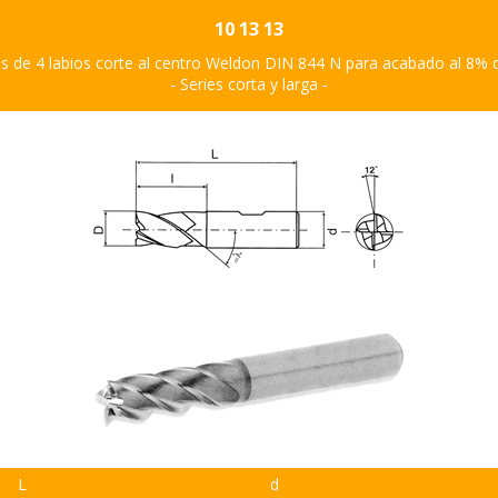
10 13 13
s de 4 labios corte al centro Weldon DIN 844 N para acabado al 8% 
- Series corta y larga -
L
d