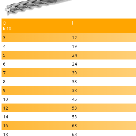
D
l
k 10
3
12
4
19
5
24
6
24
7
30
8
38
9
38
10
45
12
53
14
53
16
63
18
63