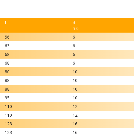
L
d
h 6
56
6
63
6
68
6
68
6
80
10
88
10
88
10
95
10
110
12
110
12
123
16
123
16