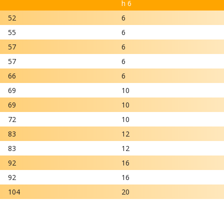
h 6
52
6
55
6
57
6
57
6
66
6
69
10
69
10
72
10
83
12
83
12
92
16
92
16
104
20