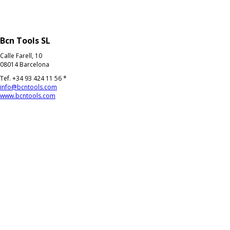
Bcn Tools SL
Calle Farell, 10
08014 Barcelona
Tef. +34 93 424 11 56 *
info@bcntools.com
www.bcntools.com